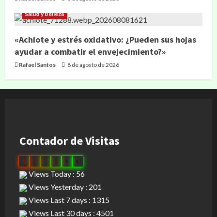
Salud y Belleza
«Achiote y estrés oxidativo: ¿Pueden sus hojas
ayudar a combatir el envejecimiento?»
Rafael Santos
8 de agosto de 2026
Contador de Visitas
0
3
1
2
9
4
Views Today : 56
Views Yesterday : 201
Views Last 7 days : 1315
Views Last 30 days : 4501