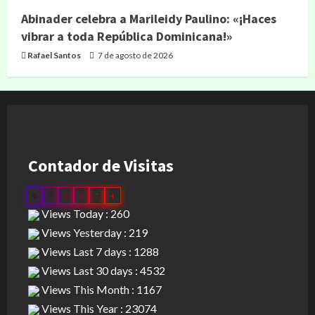
Abinader celebra a Marileidy Paulino: «¡Haces
vibrar a toda República Dominicana!»
Rafael Santos
7 de agosto de 2026
Contador de Visitas
0
3
1
0
7
4
Views Today : 260
Views Yesterday : 219
Views Last 7 days : 1288
Views Last 30 days : 4532
Views This Month : 1167
Views This Year : 23074