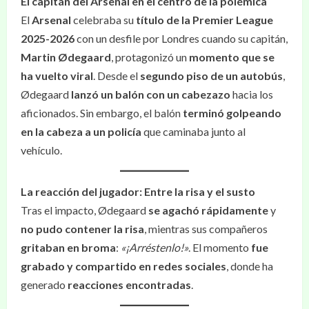
El capitán del Arsenal en el centro de la polémica
El
Arsenal
celebraba su
título de la Premier League
2025-2026
con un desfile por Londres cuando su capitán,
Martin Ødegaard
, protagonizó un
momento que se
ha vuelto viral
. Desde el
segundo piso de un autobús
,
Ødegaard
lanzó un balón con un cabezazo
hacia los
aficionados. Sin embargo, el balón
terminó golpeando
en la cabeza a un policía
que caminaba junto al
vehículo.
La reacción del jugador: Entre la risa y el susto
Tras el impacto, Ødegaard
se agachó rápidamente
y
no pudo contener la risa
, mientras sus compañeros
gritaban en broma
:
«¡Arréstenlo!»
. El momento
fue
grabado y compartido en redes sociales
, donde ha
generado
reacciones encontradas
.