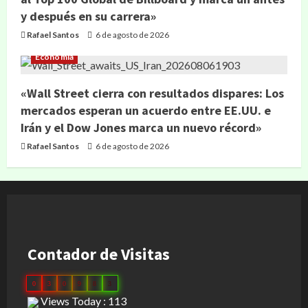
y después en su carrera»
Rafael Santos
6 de agosto de 2026
Economía
«Wall Street cierra con resultados dispares: Los
mercados esperan un acuerdo entre EE.UU. e
Irán y el Dow Jones marca un nuevo récord»
Rafael Santos
6 de agosto de 2026
Contador de Visitas
0
3
0
9
8
3
Views Today : 113