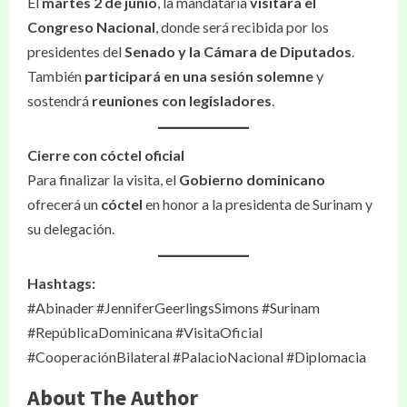
El
martes 2 de junio
, la mandataria
visitará el
Congreso Nacional
, donde será recibida por los
presidentes del
Senado y la Cámara de Diputados
.
También
participará en una sesión solemne
y
sostendrá
reuniones con legisladores
.
Cierre con cóctel oficial
Para finalizar la visita, el
Gobierno dominicano
ofrecerá un
cóctel
en honor a la presidenta de Surinam y
su delegación.
Hashtags:
#Abinader #JenniferGeerlingsSimons #Surinam
#RepúblicaDominicana #VisitaOficial
#CooperaciónBilateral #PalacioNacional #Diplomacia
About The Author