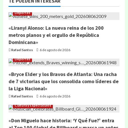
TE PUEDEN INTERESAR
Deportes
«Liranyi Alonso: La nueva reina de los 200
metros planos y el orgullo de República
Dominicana»
Rafael Santos
6 de agosto de 2026
Deportes
«Bryce Elder y los Bravos de Atlanta: Una racha
de 7 victorias que los consolida como líderes de
la Liga Nacional»
Rafael Santos
6 de agosto de 2026
Cultura y Espectáculos
«Don Miguelo hace historia: ‘Y Qué Fue?’ entra
al Top 100 Global de Billboard y marca un antes