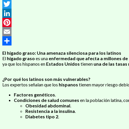
Messenger
Twitter
LinkedIn
Pinterest
Email
Compartir
El hígado graso: Una amenaza silenciosa para los latinos
El
hígado graso
es una
enfermedad que afecta a millones de
ya que los hispanos en
Estados Unidos
tienen
una de las tasas
¿Por qué los latinos son más vulnerables?
Los expertos señalan que los
hispanos
tienen mayor riesgo debid
Factores genéticos
.
Condiciones de salud comunes
en la población latina, c
Obesidad abdominal
.
Resistencia a la insulina
.
Diabetes tipo 2
.