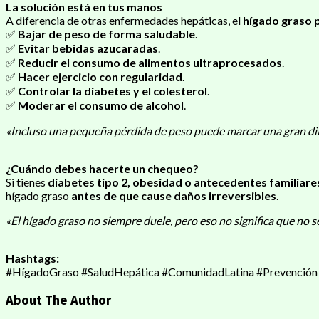
La solución está en tus manos
A diferencia de otras enfermedades hepáticas, el
hígado graso 
✅
Bajar de peso de forma saludable
.
✅
Evitar bebidas azucaradas
.
✅
Reducir el consumo de alimentos ultraprocesados
.
✅
Hacer ejercicio con regularidad
.
✅
Controlar la diabetes y el colesterol
.
✅
Moderar el consumo de alcohol
.
«Incluso una pequeña pérdida de peso puede marcar una gran dife
¿Cuándo debes hacerte un chequeo?
Si tienes
diabetes tipo 2, obesidad o antecedentes familiar
hígado graso
antes de que cause daños irreversibles
.
«El hígado graso no siempre duele, pero eso no significa que no s
Hashtags:
#HígadoGraso #SaludHepática #ComunidadLatina #Prevención
About The Author