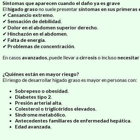
Síntomas que aparecen cuando el daño ya es grave
El
hígado graso
no suele presentar
síntomas en sus primeras 
✔
Cansancio extremo
.
✔
Sensación de debilidad
.
✔
Dolor en el abdomen superior derecho
.
✔
Hinchazón en el abdomen
.
✔
Falta de energía
.
✔
Problemas de concentración
.
En casos
avanzados
, puede llevar a
cirrosis
o incluso
necesitar
¿Quiénes están en mayor riesgo?
El riesgo de desarrollar hígado graso es mayor en personas con:
Sobrepeso o obesidad
.
Diabetes tipo 2
.
Presión arterial alta
.
Colesterol o triglicéridos elevados
.
Síndrome metabólico
.
Antecedentes familiares de enfermedad hepática
.
Edad avanzada
.