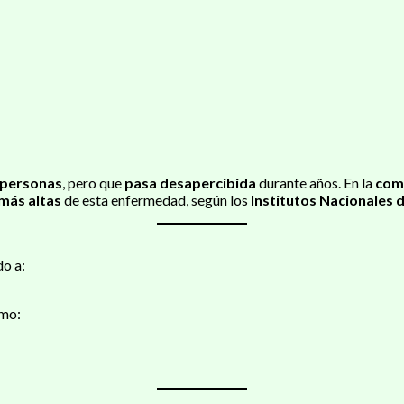
 personas
, pero que
pasa desapercibida
durante años. En la
comu
 más altas
de esta enfermedad, según los
Institutos Nacionales d
o a:
omo: