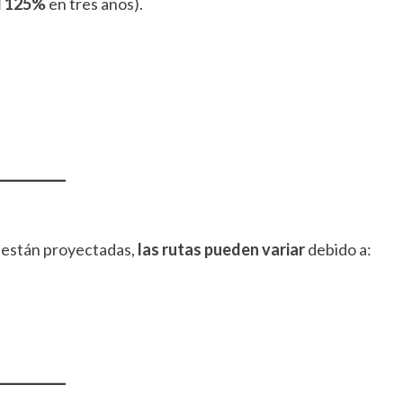
l 125%
en tres años).
 están proyectadas,
las rutas pueden variar
debido a: