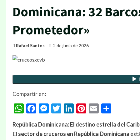
Dominicana: 32 Barcos
Prometedor»
Rafael Santos
2 de junio de 2026
Compartir en:
WhatsApp
Facebook
Messenger
Twitter
LinkedIn
Pinterest
Email
Compa
República Dominicana: El destino estrella del Cari
El
sector de cruceros en República Dominicana
está