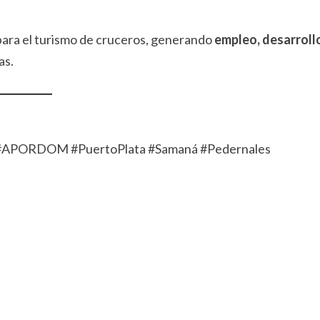
ara el turismo de cruceros, generando
empleo, desarroll
as.
 #APORDOM #PuertoPlata #Samaná #Pedernales