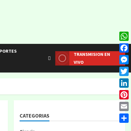
What
PORTES
TRANSMISION EN
Face
VIVO
Mess
Twitt
Linke
Pinte
CATEGORIAS
Email
Compa