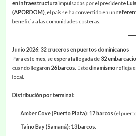
en infraestructura
impulsadas por el presidente
Lui
(APORDOM)
, el país se ha convertido en un
referent
beneficia a las comunidades costeras.
Junio 2026: 32 cruceros en puertos dominicanos
Para este mes, se espera la llegada de
32 embarcaci
cuando llegaron
26 barcos
. Este
dinamismo
refleja e
local.
Distribución por terminal:
Amber Cove (Puerto Plata)
:
17 barcos
(el puert
Taíno Bay (Samaná)
:
13 barcos
.