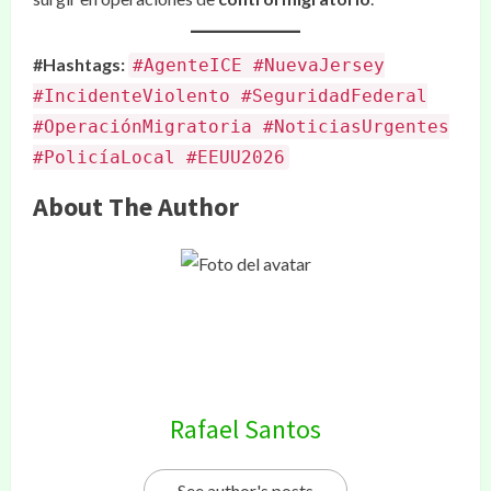
#Hashtags:
#AgenteICE #NuevaJersey
#IncidenteViolento #SeguridadFederal
#OperaciónMigratoria #NoticiasUrgentes
#PolicíaLocal #EEUU2026
About The Author
Rafael Santos
See author's posts