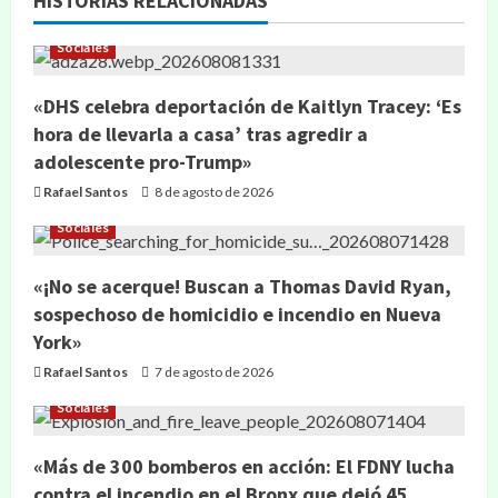
HISTORIAS RELACIONADAS
Sociales
«DHS celebra deportación de Kaitlyn Tracey: ‘Es
hora de llevarla a casa’ tras agredir a
adolescente pro-Trump»
Rafael Santos
8 de agosto de 2026
Sociales
«¡No se acerque! Buscan a Thomas David Ryan,
sospechoso de homicidio e incendio en Nueva
York»
Rafael Santos
7 de agosto de 2026
Sociales
«Más de 300 bomberos en acción: El FDNY lucha
contra el incendio en el Bronx que dejó 45