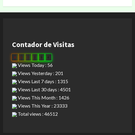
Contador de Visitas
0
3
1
2
9
4
Views Today : 56
Views Yesterday : 201
Views Last 7 days : 1315
Views Last 30 days : 4501
Views This Month : 1426
Views This Year : 23333
Total views : 46512