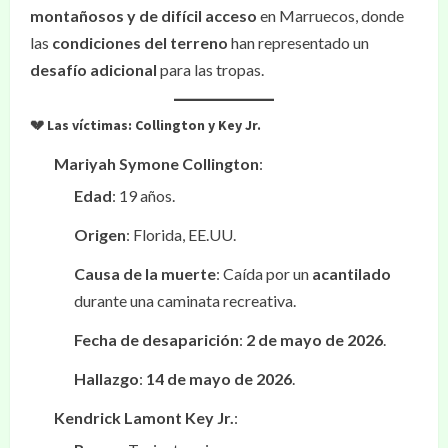
montañosos y de difícil acceso
en Marruecos, donde
las
condiciones del terreno
han representado un
desafío adicional
para las tropas.
💔 Las víctimas: Collington y Key Jr.
Mariyah Symone Collington
:
Edad
: 19 años.
Origen
: Florida, EE.UU.
Causa de la muerte
: Caída por un
acantilado
durante una caminata recreativa.
Fecha de desaparición
:
2 de mayo de 2026
.
Hallazgo
:
14 de mayo de 2026
.
Kendrick Lamont Key Jr.
: