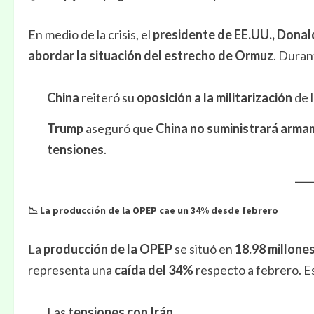
En medio de la crisis, el
presidente de EE.UU., Dona
abordar la situación del estrecho de Ormuz
. Duran
China
reiteró su
oposición a la militarización
de l
Trump
aseguró que
China no suministrará arma
tensiones
.
📉 La producción de la OPEP cae un 34% desde febrero
La
producción de la OPEP
se situó en
18.98 millones
representa una
caída del 34%
respecto a febrero. E
Las
tensiones con Irán
.