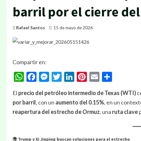
barril por el cierre d
Rafael Santos
15 de mayo de 2026
Compartir en:
WhatsApp
Facebook
Messenger
Twitter
LinkedIn
Pinterest
Email
Compa
El
precio del petróleo intermedio de Texas (WTI)
c
por barril
, con un
aumento del 0.15%
, en un contex
reapertura del estrecho de Ormuz
, una
ruta clave
p
🌍 Trump y Xi Jinping buscan soluciones para el estrecho