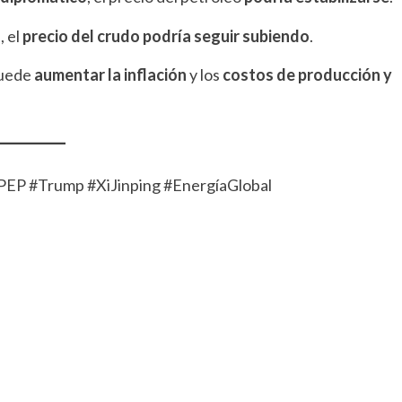
, el
precio del crudo podría seguir subiendo
.
uede
aumentar la inflación
y los
costos de producción y
P #Trump #XiJinping #EnergíaGlobal