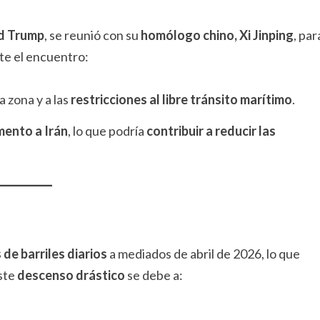
ld Trump
, se reunió con su
homólogo chino, Xi Jinping
, par
te el encuentro:
a zona y a las
restricciones al libre tránsito marítimo
.
mento a Irán
, lo que podría
contribuir a reducir las
 de barriles diarios
a mediados de abril de 2026, lo que
ste
descenso drástico
se debe a: