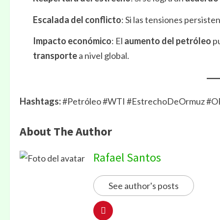
Escalada del conflicto
: Si las tensiones persisten
Impacto económico
: El
aumento del petróleo
p
transporte
a nivel global.
Hashtags:
#Petróleo #WTI #EstrechoDeOrmuz #OPE
About The Author
Rafael Santos
See author's posts