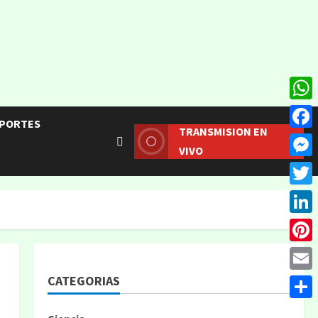
What
PORTES
TRANSMISION EN
Face
VIVO
Mess
Twitt
Linke
Pinte
CATEGORIAS
Email
Compa