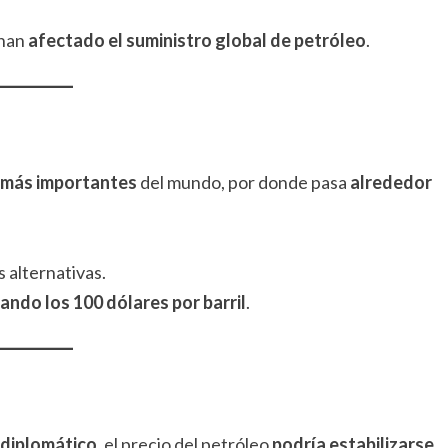
 han
afectado el suministro global de petróleo
.
 más importantes
del mundo, por donde pasa
alrededor
s alternativas.
ndo los 100 dólares por barril
.
diplomático
, el precio del petróleo
podría estabilizarse
.