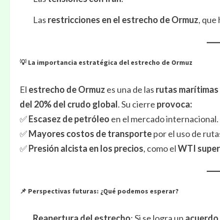
Las
restricciones en el estrecho de Ormuz
, que
💡 La importancia estratégica del estrecho de Ormuz
El
estrecho de Ormuz
es una de las
rutas marítimas
del 20% del crudo global
. Su cierre
provoca:
✅
Escasez de petróleo
en el mercado internacional.
✅
Mayores costos de transporte
por el uso de ruta
✅
Presión alcista en los precios
, como el
WTI supera
📌 Perspectivas futuras: ¿Qué podemos esperar?
Reapertura del estrecho
: Si se logra un
acuerdo 