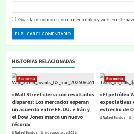
Guarda mi nombre, correo electrónico y web en este nav
HISTORIAS RELACIONADAS
Economía
Economía
«Wall Street cierra con resultados
«El petróleo 
dispares: Los mercados esperan
expectativas 
un acuerdo entre EE.UU. e Irán y
estrecho de 
el Dow Jones marca un nuevo
Rafael Santos
4
récord»
Rafael Santos
6 de agosto de 2026