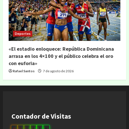
Deportes
«El estadio enloquece: República Dominicana
arrasa en los 4×100 y el público celebra el oro
con euforia»
Rafael Santos
7 de agosto de 2026
Contador de Visitas
0
3
1
0
3
0