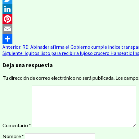
Twitter
LinkedIn
Pinterest
Email
Navegación
Anterior:
RD: Abinader afirma el Gobierno cumple índice transpa
Compartir
Siguiente:
Iquitos listo para recibir a lujoso crucero Hanseatic I
de
Deja una respuesta
entradas
Tu dirección de correo electrónico no será publicada.
Los campos
Comentario
*
Nombre
*