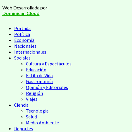
Saltar
Web Desarrollada por:
al
Dominican Cloud
contenido
Menú
Portada
principal
Política
Economía
Nacionales
Internacionales
Sociales
Cultura y Espectáculos
Educación
Estilo de Vida
Gastronomía
Opinión y Editoriales
Religión
Viajes
Ciencia
Tecnología
Salud
Medio Ambiente
Deportes