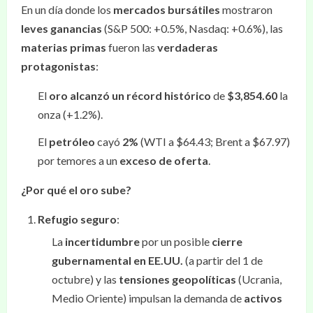
En un día donde los
mercados bursátiles
mostraron
leves ganancias
(S&P 500: +0.5%, Nasdaq: +0.6%), las
materias primas
fueron las
verdaderas
protagonistas
:
El
oro alcanzó un récord histórico
de
$3,854.60
la
onza (+1.2%).
El
petróleo
cayó
2%
(WTI a $64.43; Brent a $67.97)
por temores a un
exceso de oferta
.
¿Por qué el oro sube?
Refugio seguro
:
La
incertidumbre
por un posible
cierre
gubernamental en EE.UU.
(a partir del 1 de
octubre) y las
tensiones geopolíticas
(Ucrania,
Medio Oriente) impulsan la demanda de
activos