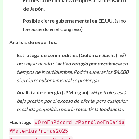
Encuesta de confianza empresarial del Banco
de Japón
.
Posible cierre gubernamental en EE.UU.
(si no
hay acuerdo en el Congreso).
Análisis de expertos
:
Estratega de commodities (Goldman Sachs)
:
«El
oro sigue siendo el
activo refugio por excelencia
en
tiempos de incertidumbre. Podría superar los
$4,000
si el cierre gubernamental se prolonga»
.
Analista de energía (JPMorgan)
:
«El petróleo está
bajo presión por el
exceso de oferta
, pero cualquier
escalada geopolítica podría
revertir la tendencia
«
.
Hashtags
:
#OroEnRécord #PetróleoEnCaída
#MateriasPrimas2025