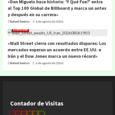
«Don Miguelo hace historia: ‘Y Qué Fue?’ entra
al Top 100 Global de Billboard y marca un antes
y después en su carrera»
Rafael Santos
6 de agosto de 2026
Economía
«Wall Street cierra con resultados dispares: Los
mercados esperan un acuerdo entre EE.UU. e
Irán y el Dow Jones marca un nuevo récord»
Rafael Santos
6 de agosto de 2026
Contador de Visitas
0
3
0
9
8
8