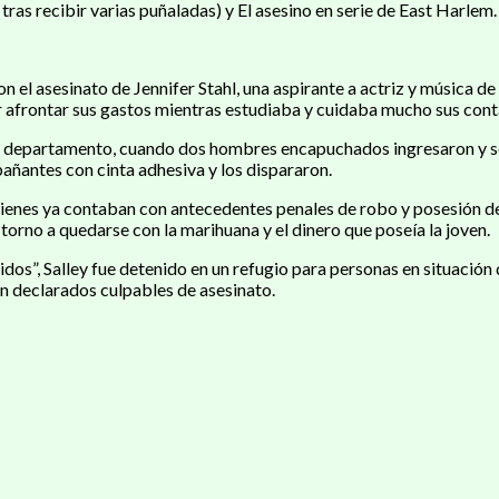
ras recibir varias puñaladas) y El asesino en serie de East Harlem.
on el asesinato de Jennifer Stahl, una aspirante a actriz y música 
 afrontar sus gastos mientras estudiaba y cuidaba mucho sus conta
 departamento, cuando dos hombres encapuchados ingresaron y se l
pañantes con cinta adhesiva y los dispararon.
uienes ya contaban con antecedentes penales de robo y posesión de
torno a quedarse con la marihuana y el dinero que poseía la joven.
”, Salley fue detenido en un refugio para personas en situación d
on declarados culpables de asesinato.