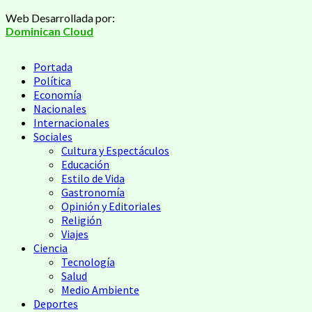
Saltar
Web Desarrollada por:
al
Dominican Cloud
contenido
Menú
Portada
principal
Política
Economía
Nacionales
Internacionales
Sociales
Cultura y Espectáculos
Educación
Estilo de Vida
Gastronomía
Opinión y Editoriales
Religión
Viajes
Ciencia
Tecnología
Salud
Medio Ambiente
Deportes