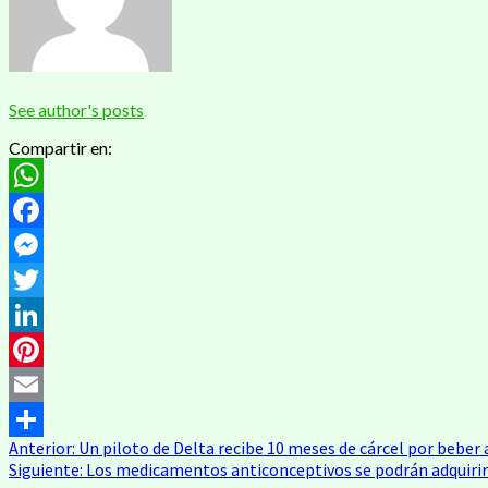
See author's posts
Compartir en:
WhatsApp
Facebook
Messenger
Twitter
LinkedIn
Pinterest
Email
Navegación
Anterior:
Un piloto de Delta recibe 10 meses de cárcel por beber 
Compartir
Siguiente:
Los medicamentos anticonceptivos se podrán adquirir
de