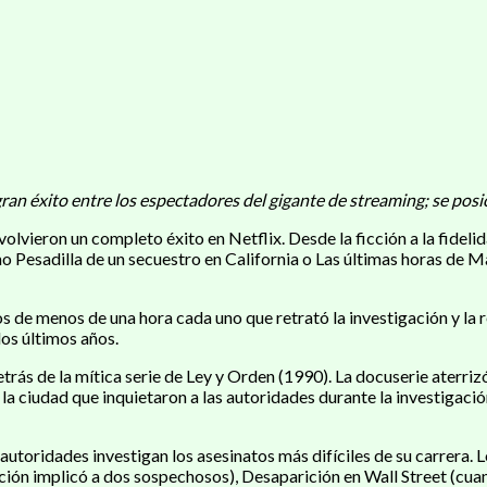
an éxito entre los espectadores del gigante de streaming; se posic
lvieron un completo éxito en Netflix. Desde la ficción a la fidelid
 Pesadilla de un secuestro en California o Las últimas horas de Ma
 de menos de una hora cada uno que retrató la investigación y la r
los últimos años.
rás de la mítica serie de Ley y Orden (1990). La docuserie aterrizó
 la ciudad que inquietaron a las autoridades durante la investigaci
autoridades investigan los asesinatos más difíciles de su carrera. 
gación implicó a dos sospechosos), Desaparición en Wall Street (cu