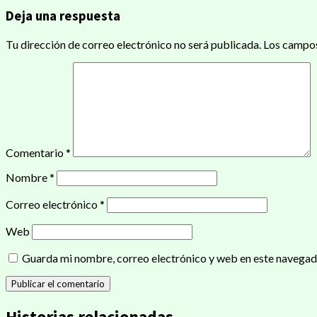
Deja una respuesta
entradas
Tu dirección de correo electrónico no será publicada.
Los campos
Comentario
*
Nombre
*
Correo electrónico
*
Web
Guarda mi nombre, correo electrónico y web en este navegad
Historias relacionadas