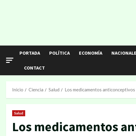
Saltar
al
contenido
PORTADA
POLÍTICA
ECONOMÍA
NACIONAL
CONTACT
Inicio
Ciencia
Salud
Los medicamentos anticonceptivos 
Salud
Los medicamentos ant