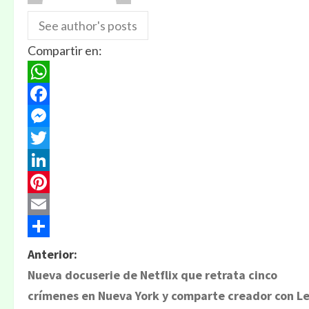
See author's posts
Compartir en:
WhatsApp
Facebook
Messenger
Twitter
LinkedIn
Pinterest
Email
Compartir
N
Anterior:
Nueva docuserie de Netflix que retrata cinco
a
crímenes en Nueva York y comparte creador con Le