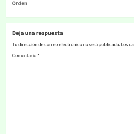
v
Orden
e
g
Deja una respuesta
a
Tu dirección de correo electrónico no será publicada.
Los c
c
Comentario
*
i
ó
n
d
e
e