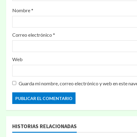
n
Nombre
*
t
r
Correo electrónico
*
a
d
Web
a
s
Guarda mi nombre, correo electrónico y web en este nav
HISTORIAS RELACIONADAS