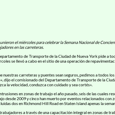
ron el miércoles para celebrar la Semana Nacional de Concientiza
jadores en las carreteras.
epartamento de Transporte de la Ciudad de Nueva York pide a todo
iércoles se llevó a cabo en el sitio de una operación de repaviment
e nuestras carreteras y puentes sean seguros, pedimos a todos lo
jo», dijo el comisionado del Departamento de Transporte de la Ciu
zca la velocidad, conduzca con cuidado y sea cortés».
siones en zonas de trabajo el año pasado, seis de las cuales resul
jo desde 2009 y cinco han muerto por eventos relacionados con zon
cluidas dos en Richmond Hill Road en Staten Island apenas la sema
rabajadores a través de una capacitación integral en zonas de tra