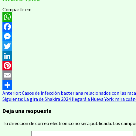
Compartir en:
WhatsApp
Facebook
Messenger
Twitter
LinkedIn
Pinterest
Email
Anterior:
Casos de infección bacteriana relacionados con las rat
Compartir
Siguiente:
La gira de Shakira 2024 llegará a Nueva York: mira cuá
Deja una respuesta
Tu dirección de correo electrónico no será publicada.
Los campos