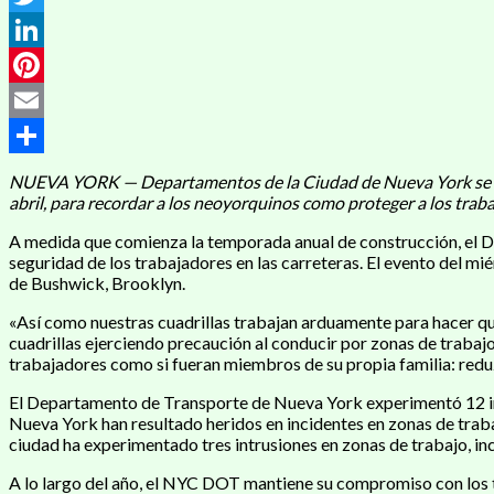
Twitter
LinkedIn
Pinterest
Email
Compartir
NUEVA YORK — Departamentos de la Ciudad de Nueva York se unie
abril, para recordar a los neoyorquinos como proteger a los traba
A medida que comienza la temporada anual de construcción, el D
seguridad de los trabajadores en las carreteras. El evento del m
de Bushwick, Brooklyn.
«Así como nuestras cuadrillas trabajan arduamente para hacer qu
cuadrillas ejerciendo precaución al conducir por zonas de traba
trabajadores como si fueran miembros de su propia familia: redu
El Departamento de Transporte de Nueva York experimentó 12 intru
Nueva York han resultado heridos en incidentes en zonas de traba
ciudad ha experimentado tres intrusiones en zonas de trabajo, in
A lo largo del año, el NYC DOT mantiene su compromiso con los t