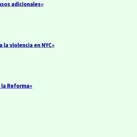
asos adicionales»
 la violencia en NYC»
 la Reforma»