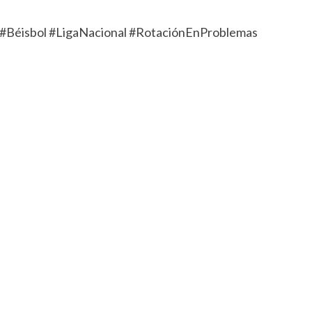
#Béisbol #LigaNacional #RotaciónEnProblemas
rtir