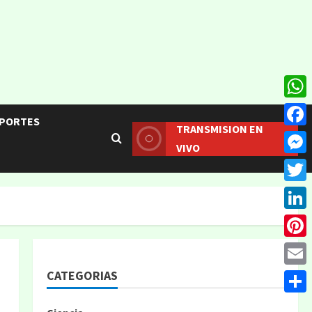
What
PORTES
TRANSMISION EN
Face
VIVO
Mess
Twitt
Linke
Pinte
CATEGORIAS
Email
Compa