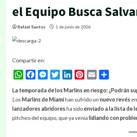
el Equipo Busca Salv
Rafael Santos
1 de junio de 2026
Compartir en:
WhatsApp
Facebook
Messenger
Twitter
LinkedIn
Pinterest
Email
Compa
La temporada de los Marlins en riesgo: ¿Podrán su
Los
Marlins de Miami
han sufrido un
nuevo revés
en
lanzadores abridores
ha sido
enviado a la lista de 
pitcheo del equipo, que ya venía
lidiando con probl