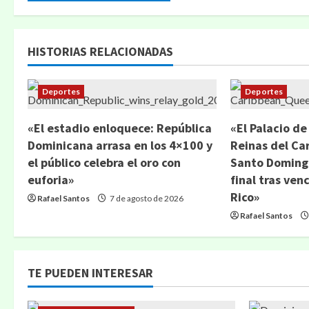
HISTORIAS RELACIONADAS
Deportes
Deportes
«El estadio enloquece: República
«El Palacio de
Dominicana arrasa en los 4×100 y
Reinas del Ca
el público celebra el oro con
Santo Domingo
euforia»
final tras ven
Rico»
Rafael Santos
7 de agosto de 2026
Rafael Santos
TE PUEDEN INTERESAR