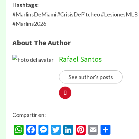
Hashtags:
#MarlinsDeMiami #CrisisDePitcheo #LesionesMLB 
#Marlins2026
About The Author
Rafael Santos
See author's posts
Compartir en:
WhatsApp
Facebook
Messenger
Twitter
LinkedIn
Pinterest
Email
Compa