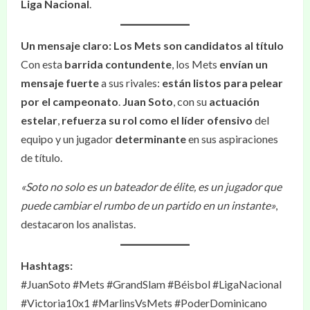
Liga Nacional
.
Un mensaje claro: Los Mets son candidatos al título
Con esta
barrida contundente
, los Mets
envían un
mensaje fuerte
a sus rivales:
están listos para pelear
por el campeonato
.
Juan Soto
, con su
actuación
estelar
,
refuerza su rol como el líder ofensivo
del
equipo y un jugador
determinante
en sus aspiraciones
de título.
«Soto no solo es un bateador de élite, es un jugador que
puede cambiar el rumbo de un partido en un instante»
,
destacaron los analistas.
Hashtags:
#JuanSoto #Mets #GrandSlam #Béisbol #LigaNacional
#Victoria10x1 #MarlinsVsMets #PoderDominicano