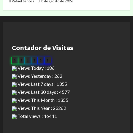
Rafael Santos
8 de agosto de 2026
Contador de Visitas
0
3
1
2
3
2
Views Today : 186
Views Yesterday : 262
Views Last 7 days : 1355
Views Last 30 days : 4577
Views This Month : 1355
Views This Year : 23262
Total views : 46441