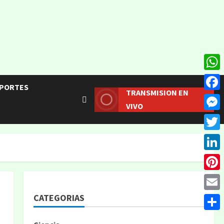
What
PORTES
TRANSMISION EN
Face
VIVO
Mess
Twitt
Linke
Pinte
CATEGORIAS
Email
Compa