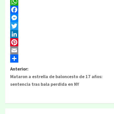
WhatsApp
Facebook
Messenger
Twitter
LinkedIn
Pinterest
Email
Compartir
Anterior:
Mataron a estrella de baloncesto de 17 años:
sentencia tras bala perdida en NY