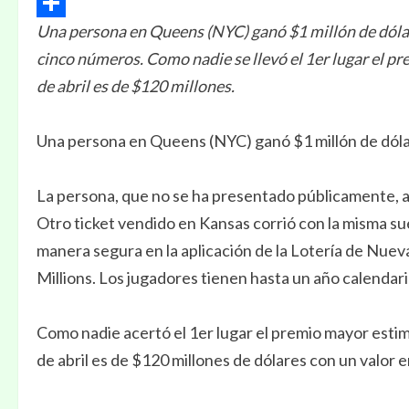
Email
Una persona en Queens (NYC) ganó $1 millón de dólares
Compartir
cinco números. Como nadie se llevó el 1er lugar el p
de abril es de $120 millones.
Una persona en Queens (NYC) ganó $1 millón de dólar
La persona, que no se ha presentado públicamente, a
Otro ticket vendido en Kansas corrió con la misma su
manera segura en la aplicación de la Lotería de Nuev
Millions. Los jugadores tienen hasta un año calendar
Como nadie acertó el 1er lugar el premio mayor estim
de abril es de $120 millones de dólares con un valor 