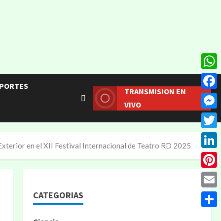
What
PORTES
TRANSMISION EN
Face
VIVO
Mess
Twitt
xterior en el XII Festival Internacional de Teatro RD 2025
Linke
Pinte
CATEGORIAS
Email
Compa