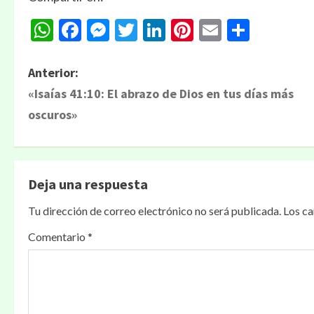
WhatsApp
Facebook
Messenger
Twitter
LinkedIn
Pinterest
Email
Compa
Anterior:
«Isaías 41:10: El abrazo de Dios en tus días más
oscuros»
Deja una respuesta
Tu dirección de correo electrónico no será publicada.
Los c
Comentario
*