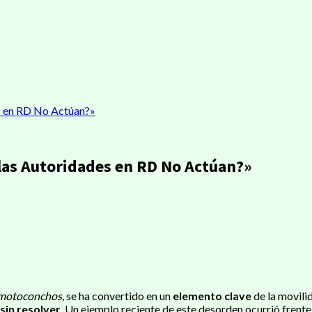
s en RD No Actúan?»
 las Autoridades en RD No Actúan?»
ir
motoconchos
, se ha convertido en un
elemento clave
de la movili
sin resolver
. Un ejemplo reciente de este desorden ocurrió frente