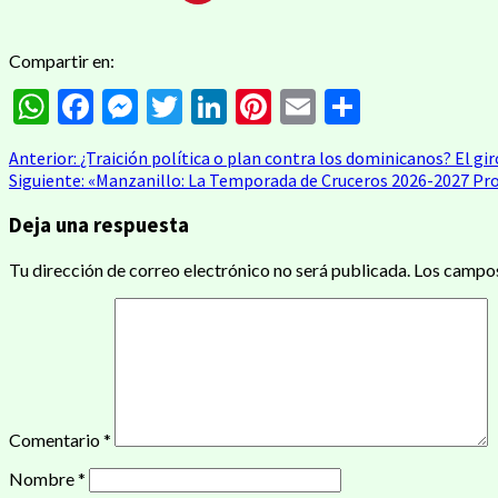
Compartir en:
WhatsApp
Facebook
Messenger
Twitter
LinkedIn
Pinterest
Email
Compart
Navegación
Anterior:
¿Traición política o plan contra los dominicanos? El gi
Siguiente:
«Manzanillo: La Temporada de Cruceros 2026-2027 Pro
de
Deja una respuesta
entradas
Tu dirección de correo electrónico no será publicada.
Los campos
Comentario
*
Nombre
*