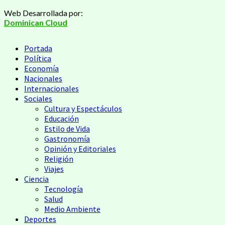
Saltar
Web Desarrollada por:
al
Dominican Cloud
contenido
Menú
Portada
principal
Política
Economía
Nacionales
Internacionales
Sociales
Cultura y Espectáculos
Educación
Estilo de Vida
Gastronomía
Opinión y Editoriales
Religión
Viajes
Ciencia
Tecnología
Salud
Medio Ambiente
Deportes