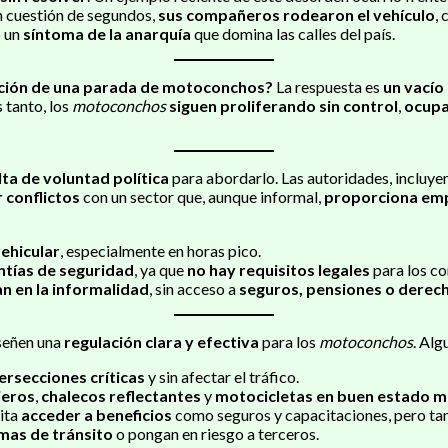
en cuestión de segundos,
sus compañeros rodearon el vehículo
,
o un
síntoma de la anarquía
que domina las calles del país.
ación de una parada de motoconchos?
La respuesta es
un vacío 
 tanto, los
motoconchos
siguen proliferando sin control
,
ocupa
lta de voluntad política
para abordarlo. Las autoridades, incluye
 conflictos
con un sector que, aunque informal,
proporciona em
vehicular
, especialmente en horas pico.
ntías de seguridad
, ya que
no hay requisitos legales
para los co
an en la informalidad
, sin acceso a
seguros, pensiones o derech
señen una
regulación clara y efectiva
para los
motoconchos
. Alg
tersecciones críticas
y sin afectar el tráfico.
jeros
,
chalecos reflectantes
y
motocicletas en buen estado m
ita
acceder a beneficios
como seguros y capacitaciones, pero t
rmas de tránsito
o pongan en riesgo a terceros.