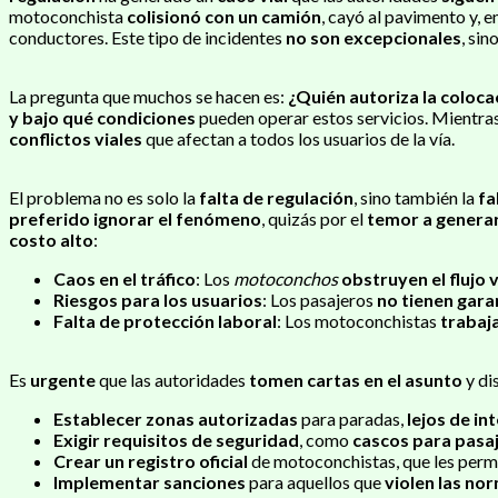
motoconchista
colisionó con un camión
, cayó al pavimento y, 
conductores. Este tipo de incidentes
no son excepcionales
, sin
La pregunta que muchos se hacen es:
¿Quién autoriza la coloc
y bajo qué condiciones
pueden operar estos servicios. Mientras
conflictos viales
que afectan a todos los usuarios de la vía.
El problema no es solo la
falta de regulación
, sino también la
fa
preferido ignorar el fenómeno
, quizás por el
temor a generar
costo alto
:
Caos en el tráfico
: Los
motoconchos
obstruyen el flujo 
Riesgos para los usuarios
: Los pasajeros
no tienen gara
Falta de protección laboral
: Los motoconchistas
trabaj
Es
urgente
que las autoridades
tomen cartas en el asunto
y di
Establecer zonas autorizadas
para paradas,
lejos de in
Exigir requisitos de seguridad
, como
cascos para pasa
Crear un registro oficial
de motoconchistas, que les perm
Implementar sanciones
para aquellos que
violen las no