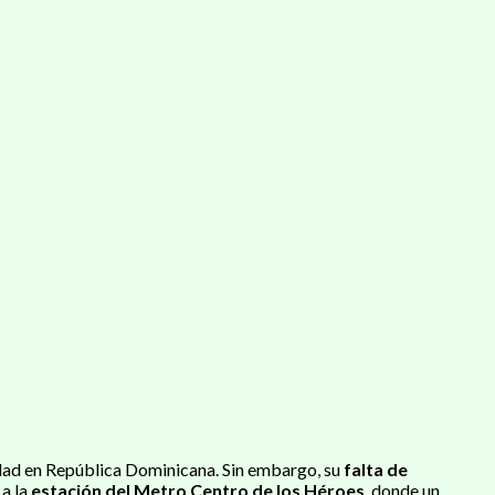
dad en República Dominicana. Sin embargo, su
falta de
 a la
estación del Metro Centro de los Héroes
, donde un