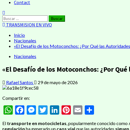
Contact
Buscar:
TRANSMISION EN VIVO
Inicio
Nacionales
«El Desafío de los Motoconchos: ¿Por Qué las Autoridade
Nacionales
«El Desafío de los Motoconchos: ¿Por Qué
Rafael Santos
29 de mayo de 2026
Compartir en:
WhatsApp
Facebook
Messenger
Twitter
LinkedIn
Pinterest
Email
Compart
El
transporte en motocicletas
, popularmente conocido como
regulación
ha generado un
caos vial
que las autoridades
siguen 