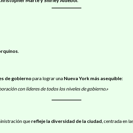
 Christopher Marte y Shirley Aldebol
.
orquinos
.
es de gobierno
para lograr una
Nueva York más asequible
:
oración con líderes de todos los niveles de gobierno.»
ministración que
refleje la diversidad de la ciudad
, centrada en la