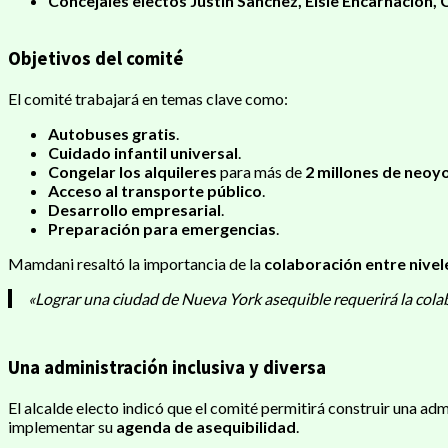
Concejales electos Justin Sanchez, Elsie Encarnación,
Objetivos del comité
El comité trabajará en temas clave como:
Autobuses gratis
.
Cuidado infantil universal
.
Congelar los alquileres
para más de
2 millones de neoy
Acceso al transporte público
.
Desarrollo empresarial
.
Preparación para emergencias
.
Mamdani resaltó la importancia de la
colaboración entre nivel
«Lograr una ciudad de Nueva York asequible requerirá la colab
Una administración inclusiva y diversa
El alcalde electo indicó que el comité permitirá construir una ad
implementar su
agenda de asequibilidad
.