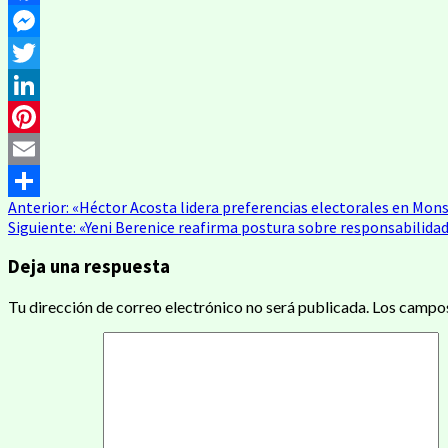
Facebook
Messenger
Twitter
LinkedIn
Pinterest
Email
Anterior:
«Héctor Acosta lidera preferencias electorales en Mon
Compartir
Siguiente:
«Yeni Berenice reafirma postura sobre responsabilida
Deja una respuesta
Tu dirección de correo electrónico no será publicada.
Los campos