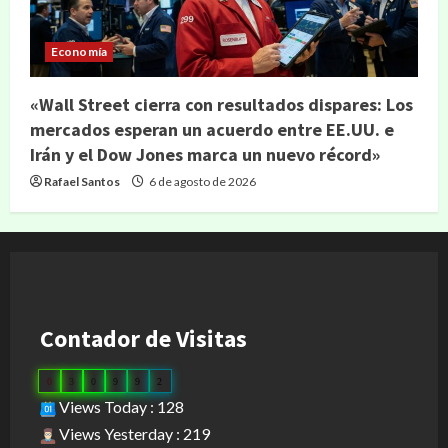
Economía
«Wall Street cierra con resultados dispares: Los
mercados esperan un acuerdo entre EE.UU. e
Irán y el Dow Jones marca un nuevo récord»
Rafael Santos
6 de agosto de 2026
Contador de Visitas
0
3
0
9
9
2
Views Today : 128
Views Yesterday : 219