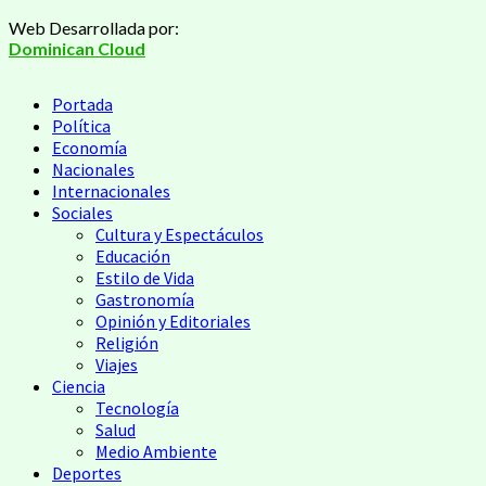
Saltar
Web Desarrollada por:
al
Dominican Cloud
contenido
Menú
Portada
principal
Política
Economía
Nacionales
Internacionales
Sociales
Cultura y Espectáculos
Educación
Estilo de Vida
Gastronomía
Opinión y Editoriales
Religión
Viajes
Ciencia
Tecnología
Salud
Medio Ambiente
Deportes