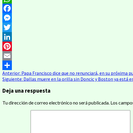
WhatsApp
Facebook
Messenger
Twitter
LinkedIn
Pinterest
Email
Navegación
Anterior:
Papa Francisco dice que no renunciará, en su próxima p
Compartir
Siguiente:
Dallas muere en la orilla sin Doncic y Boston ya está e
de
Deja una respuesta
entradas
Tu dirección de correo electrónico no será publicada.
Los campos