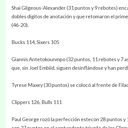
Shai Gilgeous-Alexander (31 puntos y 9 rebotes) enc
dobles dígitos de anotación y que retomaron el pri
(46-20).
Bucks 114, Sixers 105
Giannis Antetokounmpo (32 puntos, 11 rebotes y 7 asi
que, sin Joel Embiid, siguen desinflándose y han perdi
Tyrese Maxey (30 puntos) se colocó al frente de Filad
Clippers 126, Bulls 111
Paul George rozó la perfección estecon 28 puntos y 
con 27 puntos en el contundente triunfo de los Clipp