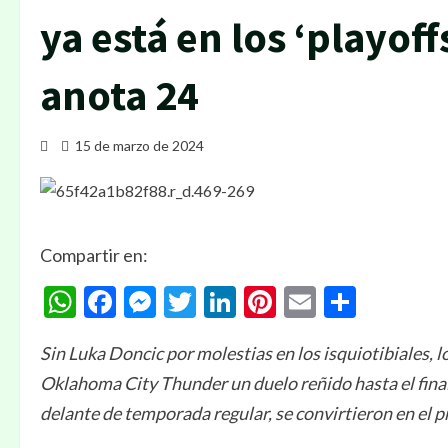
ya está en los ‘playof
anota 24
15 de marzo de 2024
Compartir en:
WhatsApp
Facebook
Messenger
Twitter
LinkedIn
Pinterest
Email
Compa
Sin Luka Doncic por molestias en los isquiotibiales, 
Oklahoma City Thunder un duelo reñido hasta el final
delante de temporada regular, se convirtieron en el p