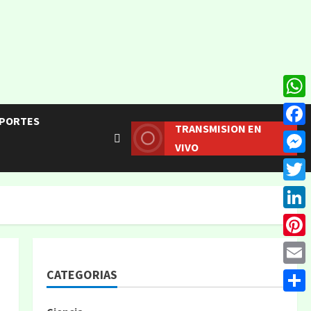
What
PORTES
TRANSMISION EN
Face
VIVO
Mess
Twitt
Linke
Pinte
CATEGORIAS
Email
Compa