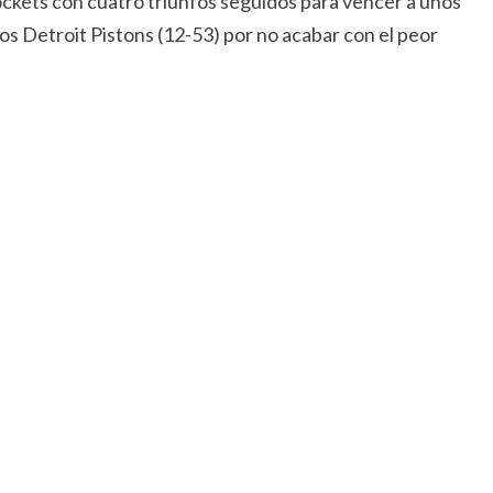
ckets con cuatro triunfos seguidos para vencer a unos
s Detroit Pistons (12-53) por no acabar con el peor