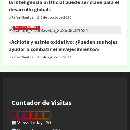
la inteligencia artificial puede ser clave para el
desarrollo global»
Rafael Santos
8 de agosto de 2026
Salud y Belleza
«Achiote y estrés oxidativo: ¿Pueden sus hojas
ayudar a combatir el envejecimiento?»
Rafael Santos
8 de agosto de 2026
Contador de Visitas
0
3
1
2
7
1
Views Today : 30