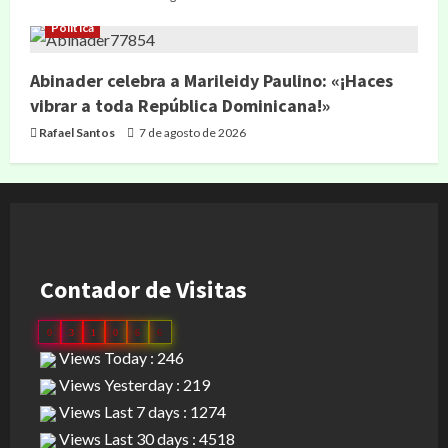
Política
Abinader celebra a Marileidy Paulino: «¡Haces
vibrar a toda República Dominicana!»
Rafael Santos
7 de agosto de 2026
Contador de Visitas
0
3
1
0
6
6
Views Today : 246
Views Yesterday : 219
Views Last 7 days : 1274
Views Last 30 days : 4518