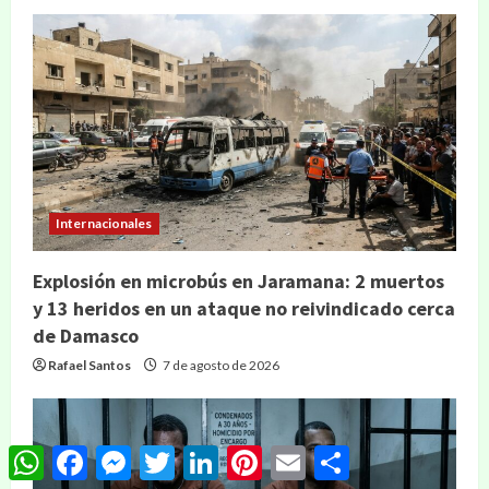
Internacionales
Explosión en microbús en Jaramana: 2 muertos
y 13 heridos en un ataque no reivindicado cerca
de Damasco
Rafael Santos
7 de agosto de 2026
WhatsApp
Facebook
Messenger
Twitter
LinkedIn
Pinterest
Email
Compartir