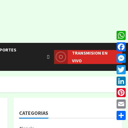
What
PORTES
TRANSMISION EN
Face
VIVO
Mess
Twitt
Linke
Pinte
CATEGORIAS
Email
Compa