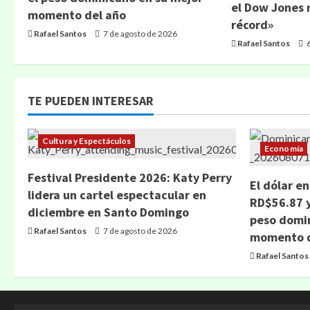
el Dow Jones
momento del año
récord»
Rafael Santos
7 de agosto de 2026
Rafael Santos
6
TE PUEDEN INTERESAR
Cultura y Espectáculos
Economía
Festival Presidente 2026: Katy Perry
El dólar e
lidera un cartel espectacular en
RD$56.87 y
diciembre en Santo Domingo
peso domin
Rafael Santos
7 de agosto de 2026
momento d
Rafael Santos