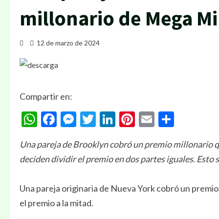
millonario de Mega Mi
12 de marzo de 2024
Compartir en:
WhatsApp
Facebook
Messenger
Twitter
LinkedIn
Pinterest
Email
Compa
Una pareja de Brooklyn cobró un premio millonario q
deciden dividir el premio en dos partes iguales. Esto 
Una pareja originaria de Nueva York cobró un premio 
el premio a la mitad.