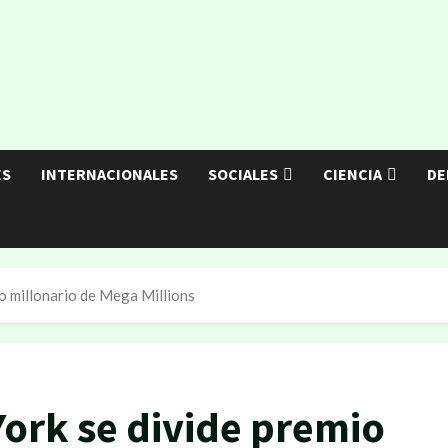
ES
INTERNACIONALES
SOCIALES
CIENCIA
DE
o millonario de Mega Millions
ork se divide premio