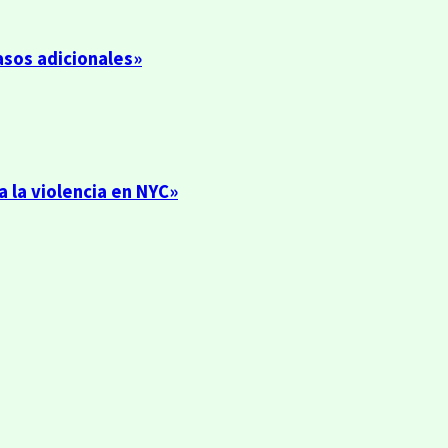
asos adicionales»
 la violencia en NYC»