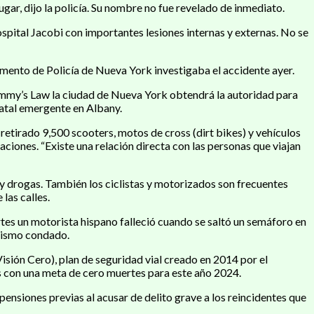
ugar, dijo la policía. Su nombre no fue revelado de inmediato.
pital Jacobi con importantes lesiones internas y externas. No se
mento de Policía de Nueva York investigaba el accidente ayer.
 Sammy’s Law la ciudad de Nueva York obtendrá la autoridad para
tatal emergente en Albany.
etirado 9,500 scooters, motos de cross (dirt bikes) y vehículos
ciones. “Existe una relación directa con las personas que viajan
y drogas. También los ciclistas y motorizados son frecuentes
las calles.
rtes un motorista hispano falleció cuando se saltó un semáforo en
 mismo condado.
isión Cero), plan de seguridad vial creado en 2014 por el
as con una meta de cero muertes para este año 2024.
ensiones previas al acusar de delito grave a los reincidentes que