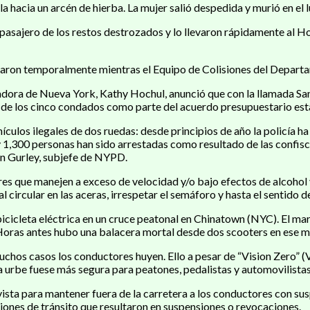
a hacia un arcén de hierba. La mujer salió despedida y murió en el l
asajero de los restos destrozados y lo llevaron rápidamente al Hos
rraron temporalmente mientras el Equipo de Colisiones del Departa
bernadora de Nueva York, Kathy Hochul, anunció que con la llamada
es de los cinco condados como parte del acuerdo presupuestario es
os ilegales de dos ruedas: desde principios de año la policía ha r
y 1,300 personas han sido arrestadas como resultado de las confisca
in Gurley, subjefe de NYPD.
es que manejen a exceso de velocidad y/o bajo efectos de alcohol 
 circular en las aceras, irrespetar el semáforo y hasta el sentido de 
bicicleta eléctrica en un cruce peatonal en Chinatown (NYC). El ma
x. Horas antes hubo una balacera mortal desde dos scooters en ese
chos casos los conductores huyen. Ello a pesar de “Vision Zero” (V
la urbe fuese más segura para peatones, pedalistas y automovilist
sta para mantener fuera de la carretera a los conductores con susp
ones de tránsito que resultaron en suspensiones o revocaciones.