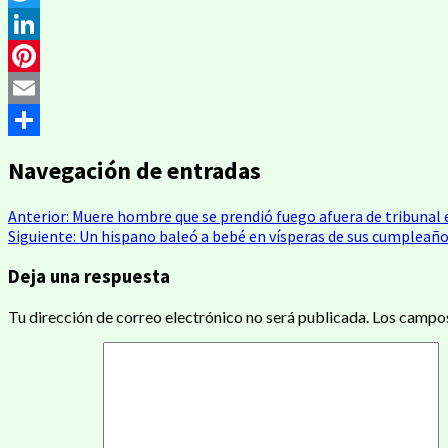
Twitter
LinkedIn
Pinterest
Email
Compartir
Navegación de entradas
Anterior:
Muere hombre que se prendió fuego afuera de tribunal 
Siguiente:
Un hispano baleó a bebé en vísperas de sus cumpleaño
Deja una respuesta
Tu dirección de correo electrónico no será publicada.
Los campos