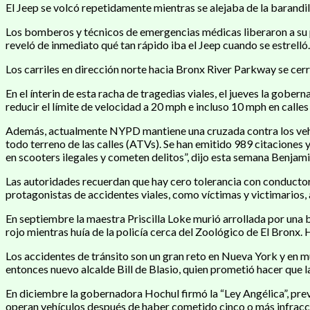
El Jeep se volcó repetidamente mientras se alejaba de la barandill
Los bomberos y técnicos de emergencias médicas liberaron a su p
reveló de inmediato qué tan rápido iba el Jeep cuando se estrelló.
Los carriles en dirección norte hacia Bronx River Parkway se ce
En el ínterin de esta racha de tragedias viales, el jueves la go
reducir el límite de velocidad a 20 mph e incluso 10 mph en call
Además, actualmente NYPD mantiene una cruzada contra los vehícul
todo terreno de las calles (ATVs). Se han emitido 989 citaciones 
en scooters ilegales y cometen delitos”, dijo esta semana Benjam
Las autoridades recuerdan que hay cero tolerancia con conductor
protagonistas de accidentes viales, como víctimas y victimarios, al
En septiembre la maestra Priscilla Loke murió arrollada por una 
rojo mientras huía de la policía cerca del Zoológico de El Bron
Los accidentes de tránsito son un gran reto en Nueva York y en mu
entonces nuevo alcalde Bill de Blasio, quien prometió hacer que 
En diciembre la gobernadora Hochul firmó la “Ley Angélica”, previ
operan vehículos después de haber cometido cinco o más infracci