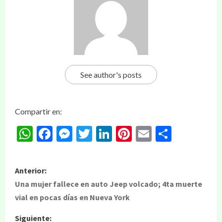
See author's posts
Compartir en:
WhatsApp
Facebook
Messenger
Twitter
LinkedIn
Pinterest
Email
Compar
Anterior:
Una mujer fallece en auto Jeep volcado; 4ta muerte
vial en pocas días en Nueva York
Siguiente: