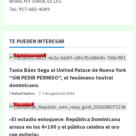
Bronx, NY 10458, EE.UU.
Tel.: 917-682-4049
TE PUEDEN INTERESAR
Entretenimiento
Tania Báez llega al United Palace de Nueva York
“SIN PEDIR PERMISO”, el fenómeno teatral
dominicano.
Rafael Santos
7 de agosto de 2026
Deportes
«El estadio enloquece: República Dominicana
arrasa en los 4×100 y el público celebra el oro
con euforia»