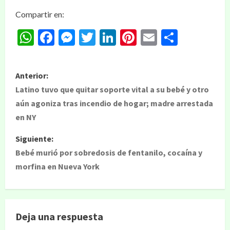
Compartir en:
WhatsApp
Facebook
Messenger
Twitter
LinkedIn
Pinterest
Email
Compar
Anterior:
Latino tuvo que quitar soporte vital a su bebé y otro
aún agoniza tras incendio de hogar; madre arrestada
en NY
Siguiente:
Bebé murió por sobredosis de fentanilo, cocaína y
morfina en Nueva York
Deja una respuesta