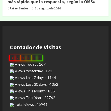
más rápido que la respuesta, según la OMS»
Rafael Santos
6 de agosto de 2026
Contador de Visitas
0
3
0
8
5
8
Views Today : 167
Views Yesterday : 173
Views Last 7 days : 1144
Views Last 30 days : 4362
Views This Month : 855
Views This Year : 22762
Total views : 45941