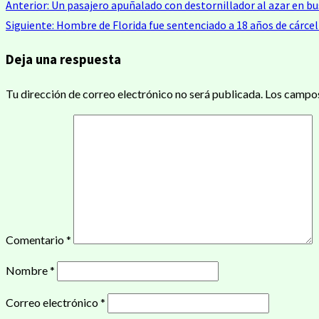
Navegación
Anterior:
Un pasajero apuñalado con destornillador al azar en b
Compartir
Siguiente:
Hombre de Florida fue sentenciado a 18 años de cárcel 
de
Deja una respuesta
entradas
Tu dirección de correo electrónico no será publicada.
Los campos
Comentario
*
Nombre
*
Correo electrónico
*