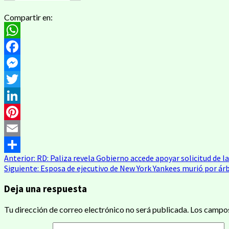
Compartir en:
WhatsApp
Facebook
Messenger
Twitter
LinkedIn
Pinterest
Email
Navegación
Anterior:
RD: Paliza revela Gobierno accede apoyar solicitud de l
Compartir
Siguiente:
Esposa de ejecutivo de New York Yankees murió por ár
de
Deja una respuesta
entradas
Tu dirección de correo electrónico no será publicada.
Los campos