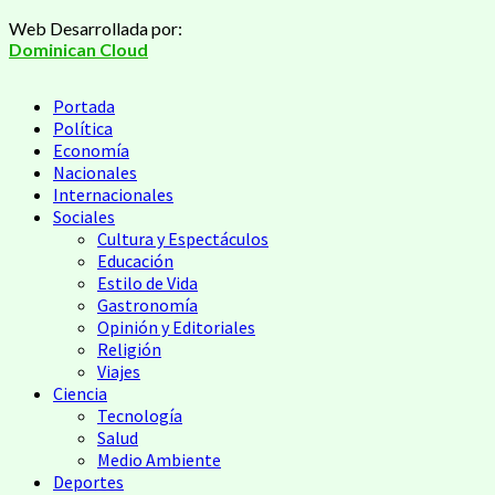
Saltar
Web Desarrollada por:
al
Dominican Cloud
contenido
Menú
Portada
principal
Política
Economía
Nacionales
Internacionales
Sociales
Cultura y Espectáculos
Educación
Estilo de Vida
Gastronomía
Opinión y Editoriales
Religión
Viajes
Ciencia
Tecnología
Salud
Medio Ambiente
Deportes