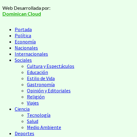
Saltar
Web Desarrollada por:
al
Dominican Cloud
contenido
Menú
Portada
principal
Política
Economía
Nacionales
Internacionales
Sociales
Cultura y Espectáculos
Educación
Estilo de Vida
Gastronomía
Opinión y Editoriales
Religión
Viajes
Ciencia
Tecnología
Salud
Medio Ambiente
Deportes