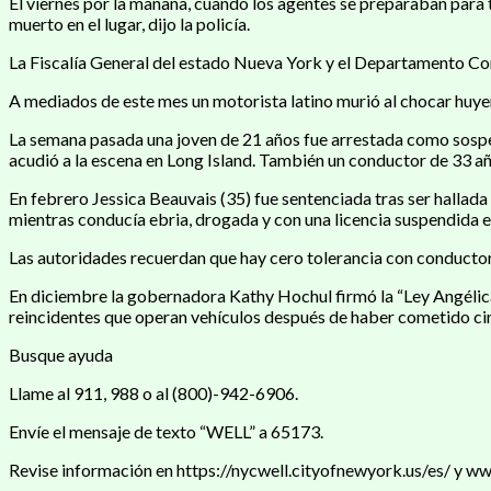
El viernes por la mañana, cuando los agentes se preparaban para t
muerto en el lugar, dijo la policía.
La Fiscalía General del estado Nueva York y el Departamento Cor
A mediados de este mes un motorista latino murió al chocar huye
La semana pasada una joven de 21 años fue arrestada como sospec
acudió a la escena en Long Island. También un conductor de 33 añ
En febrero Jessica Beauvais (35) fue sentenciada tras ser hallad
mientras conducía ebria, drogada y con una licencia suspendida 
Las autoridades recuerdan que hay cero tolerancia con conductor
En diciembre la gobernadora Kathy Hochul firmó la “Ley Angélica”
reincidentes que operan vehículos después de haber cometido cin
Busque ayuda
Llame al 911, 988 o al (800)-942-6906.
Envíe el mensaje de texto “WELL” a 65173.
Revise información en https://nycwell.cityofnewyork.us/es/ y w