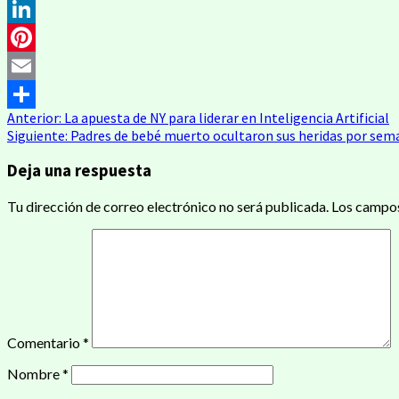
Twitter
LinkedIn
Pinterest
Email
Navegación
Anterior:
La apuesta de NY para liderar en Inteligencia Artificial
Compartir
Siguiente:
Padres de bebé muerto ocultaron sus heridas por sem
de
Deja una respuesta
entradas
Tu dirección de correo electrónico no será publicada.
Los campos
Comentario
*
Nombre
*