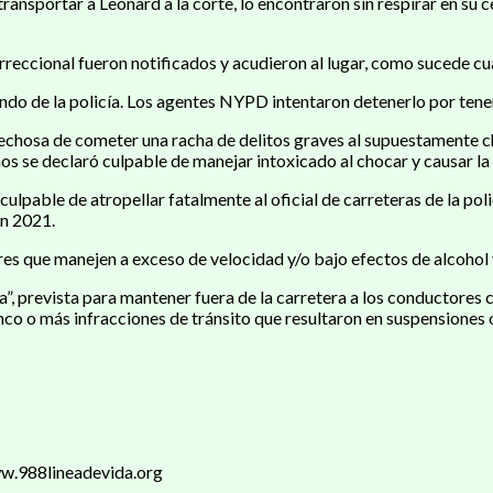
ransportar a Leonard a la corte, lo encontraron sin respirar en su 
reccional fueron notificados y acudieron al lugar, como sucede cua
ndo de la policía. Los agentes NYPD intentaron detenerlo por tene
hosa de cometer una racha de delitos graves al supuestamente choc
os se declaró culpable de manejar intoxicado al chocar y causar l
a culpable de atropellar fatalmente al oficial de carreteras de la
en 2021.
es que manejen a exceso de velocidad y/o bajo efectos de alcohol 
, prevista para mantener fuera de la carretera a los conductores co
co o más infracciones de tránsito que resultaron en suspensiones 
ww.988lineadevida.org