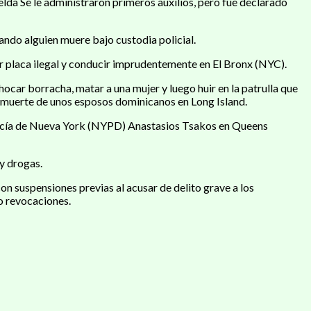
celda Se le administraron primeros auxilios, pero fue declarado
ndo alguien muere bajo custodia policial.
r placa ilegal y conducir imprudentemente en El Bronx (NYC).
ar borracha, matar a una mujer y luego huir en la patrulla que
a muerte de unos esposos dominicanos en Long Island.
 policía de Nueva York (NYPD) Anastasios Tsakos en Queens
y drogas.
n suspensiones previas al acusar de delito grave a los
o revocaciones.