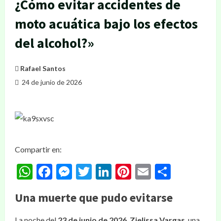
¿Cómo evitar accidentes de
moto acuática bajo los efectos
del alcohol?»
Rafael Santos
24 de junio de 2026
Compartir en:
WhatsApp
Facebook
Messenger
Twitter
LinkedIn
Pinterest
Email
Compar
Una muerte que pudo evitarse
La noche del
23 de junio de 2026
,
Zielissa Vargas
, una