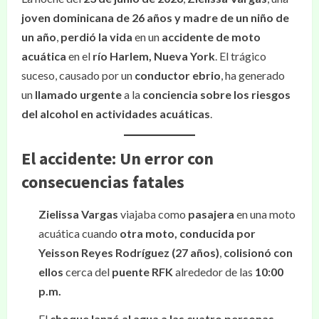
joven dominicana de 26 años y madre de un niño de
un año
,
perdió la vida
en un
accidente de moto
acuática
en el
río Harlem, Nueva York
. El trágico
suceso, causado por un
conductor ebrio
, ha generado
un
llamado urgente
a la
conciencia sobre los riesgos
del alcohol en actividades acuáticas
.
El accidente: Un error con
consecuencias fatales
Zielissa Vargas
viajaba como
pasajera
en una moto
acuática cuando
otra moto, conducida por
Yeisson Reyes Rodríguez (27 años)
,
colisionó con
ellos
cerca del
puente RFK
alrededor de las
10:00
p.m.
El
choque lanzó al agua a las cuatro personas
.