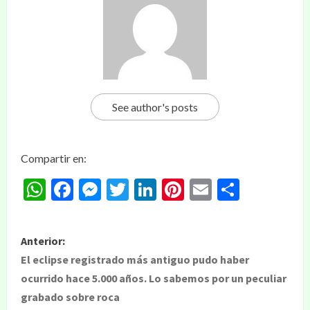
See author's posts
Compartir en:
WhatsApp
Facebook
Messenger
Twitter
LinkedIn
Pinterest
Email
Compar
Anterior:
El eclipse registrado más antiguo pudo haber
ocurrido hace 5.000 años. Lo sabemos por un peculiar
grabado sobre roca