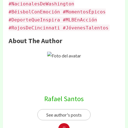
#NacionalesDeWashington
#BéisbolConEmoción #MomentosÉpicos
#DeporteQueInspira #MLBEnAcción
#RojosDeCincinnati #JóvenesTalentos
About The Author
Rafael Santos
See author's posts