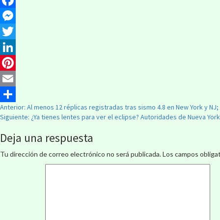
Facebook
Messenger
Twitter
LinkedIn
Pinterest
Email
Anterior:
Al menos 12 réplicas registradas tras sismo 4.8 en New York y N
Compartir
Siguiente:
¿Ya tienes lentes para ver el eclipse? Autoridades de Nueva Yo
Deja una respuesta
Tu dirección de correo electrónico no será publicada.
Los campos obliga