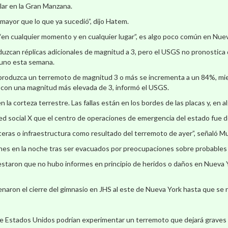
lar en la Gran Manzana.
ayor que lo que ya sucedió”, dijo Hatem.
en cualquier momento y en cualquier lugar”, es algo poco común en Nueva
zcan réplicas adicionales de magnitud a 3, pero el USGS no pronostica 
 uno esta semana.
e produzca un terremoto de magnitud 3 o más se incrementa a un 84%, mi
o con una magnitud más elevada de 3, informó el USGS.
en la corteza terrestre. Las fallas están en los bordes de las placas y, en
a red social X que el centro de operaciones de emergencia del estado fu
eras o infraestructura como resultado del terremoto de ayer”, señaló M
ernes en la noche tras ser evacuados por preocupaciones sobre probables
estaron que no hubo informes en principio de heridos o daños en Nueva Y
naron el cierre del gimnasio en JHS al este de Nueva York hasta que se r
e Estados Unidos podrían experimentar un terremoto que dejará graves 