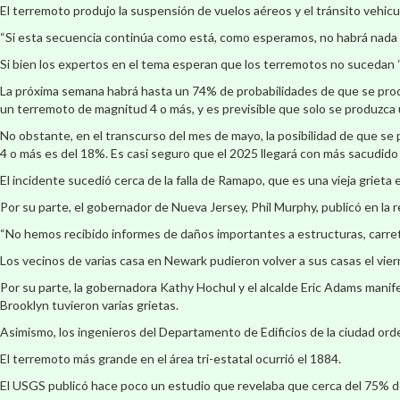
El terremoto produjo la suspensión de vuelos aéreos y el tránsito vehicu
“Si esta secuencia continúa como está, como esperamos, no habrá nada m
Si bien los expertos en el tema esperan que los terremotos no sucedan “
La próxima semana habrá hasta un 74% de probabilidades de que se produ
un terremoto de magnitud 4 o más, y es previsible que solo se produzca
No obstante, en el transcurso del mes de mayo, la posibilidad de que s
4 o más es del 18%. Es casi seguro que el 2025 llegará con más sacudid
El incidente sucedió cerca de la falla de Ramapo, que es una vieja grieta 
Por su parte, el gobernador de Nueva Jersey, Phil Murphy, publicó en l
“No hemos recibido informes de daños importantes a estructuras, carret
Los vecinos de varias casa en Newark pudieron volver a sus casas el vi
Por su parte, la gobernadora Kathy Hochul y el alcalde Eric Adams manif
Brooklyn tuvieron varias grietas.
Asimismo, los ingenieros del Departamento de Edificios de la ciudad orde
El terremoto más grande en el área tri-estatal ocurrió el 1884.
El USGS publicó hace poco un estudio que revelaba que cerca del 75% d