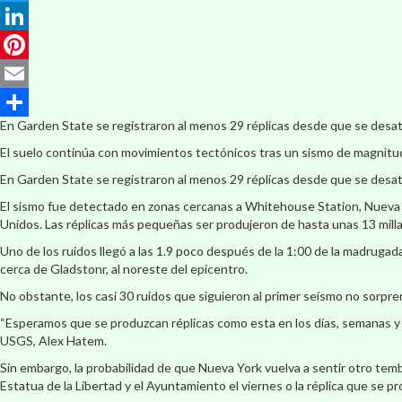
Twitter
LinkedIn
Pinterest
Email
En Garden State se registraron al menos 29 réplicas desde que se desató
Compartir
El suelo continúa con movimientos tectónicos tras un sismo de magnitu
En Garden State se registraron al menos 29 réplicas desde que se desató
El sismo fue detectado en zonas cercanas a Whitehouse Station, Nueva J
Unidos. Las réplicas más pequeñas ser produjeron de hasta unas 13 milla
Uno de los ruidos llegó a las 1.9 poco después de la 1:00 de la madrugad
cerca de Gladstonr, al noreste del epicentro.
No obstante, los casi 30 ruidos que siguieron al primer seísmo no sorpre
“Esperamos que se produzcan réplicas como esta en los días, semanas y m
USGS, Alex Hatem.
Sin embargo, la probabilidad de que Nueva York vuelva a sentir otro temb
Estatua de la Libertad y el Ayuntamiento el viernes o la réplica que se 