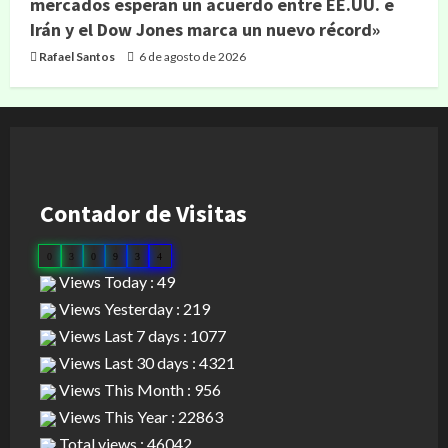
mercados esperan un acuerdo entre EE.UU. e
Irán y el Dow Jones marca un nuevo récord»
Rafael Santos
6 de agosto de 2026
Contador de Visitas
0
3
0
9
3
4
Views Today : 49
Views Yesterday : 219
Views Last 7 days : 1077
Views Last 30 days : 4321
Views This Month : 956
Views This Year : 22863
Total views : 46042