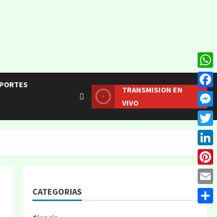
What
PORTES
TRANSMISION EN
Face
VIVO
Mess
Twitt
Linke
Pinte
CATEGORIAS
Email
Compa