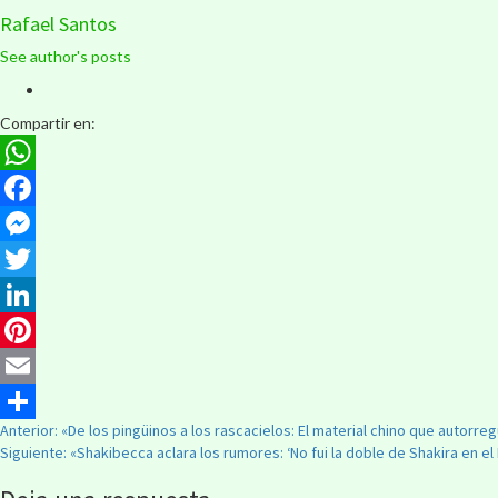
Rafael Santos
See author's posts
Compartir en:
WhatsApp
Facebook
Messenger
Twitter
LinkedIn
Pinterest
Email
Anterior:
«De los pingüinos a los rascacielos: El material chino que autorre
Compartir
Siguiente:
«Shakibecca aclara los rumores: ‘No fui la doble de Shakira en el 