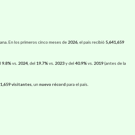
ana. En los primeros cinco meses de
2026
, el país recibió
5,641,659
l
9.8%
vs.
2024
, del
19.7%
vs.
2023
y del
40.9%
vs.
2019
(antes de la
1,659 visitantes
, un
nuevo récord
para el país.