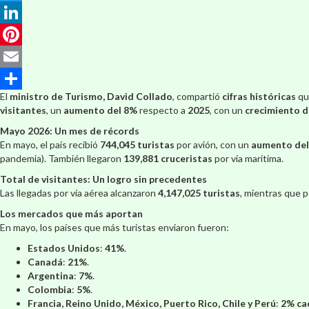
Twitter
LinkedIn
Pinterest
Email
El
ministro de Turismo, David Collado
, compartió
cifras históricas
qu
Compartir
visitantes
, un
aumento del 8%
respecto a
2025
, con un
crecimiento d
Mayo 2026: Un mes de récords
En mayo, el país recibió
744,045 turistas
por avión, con un
aumento del
pandemia). También llegaron
139,881 cruceristas
por vía marítima.
Total de visitantes: Un logro sin precedentes
Las llegadas por vía aérea alcanzaron
4,147,025 turistas
, mientras que p
Los mercados que más aportan
En mayo, los países que más turistas enviaron fueron:
Estados Unidos
:
41%
.
Canadá
:
21%
.
Argentina
:
7%
.
Colombia
:
5%
.
Francia, Reino Unido, México, Puerto Rico, Chile y Perú
:
2% ca