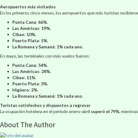
Aeropuertos más visitados
En los primeros cinco meses, los aeropuertos que más turistas recibiero
Punta Cana
:
66%
.
Las Américas
:
19%
.
Cibao
:
10%
.
Puerto Plata
:
5%
.
La Romana y Samaná
:
1% cada uno
.
En mayo, las terminales con más vuelos fueron:
Punta Cana
:
54%
.
Las Américas
:
28%
.
Cibao
:
11%
.
Puerto Plata
:
3%
.
Higüero
:
2%
.
La Romana y Samaná
:
1% cada uno
.
Turistas satisfechos y dispuestos a regresar
La ocupación hotelera en el período enero-abril
superó el 79%
, mientras
About The Author