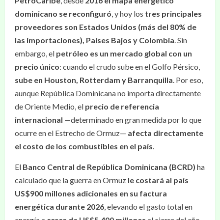
PetroCaribe
, desde
2016 el mapa energético
dominicano se reconfiguró
, y hoy los
tres principales
proveedores son Estados Unidos (más del 80% de
las importaciones), Países Bajos y Colombia
. Sin
embargo, el
petróleo es un mercado global con un
precio único
: cuando el crudo sube en el Golfo Pérsico,
sube en Houston, Rotterdam y Barranquilla
. Por eso,
aunque República Dominicana no importa directamente
de Oriente Medio, el
precio de referencia
internacional
—determinado en gran medida por lo que
ocurre en el Estrecho de Ormuz—
afecta directamente
el costo de los combustibles en el país
.
El
Banco Central de República Dominicana (BCRD)
ha
calculado que la guerra en Ormuz
le costará al país
US$900 millones adicionales en su factura
energética durante 2026
, elevando el gasto total en
energía a
cerca de US$5,400 millones
al cierre del año,