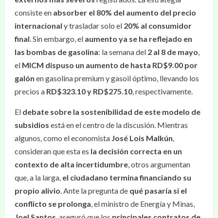
consiste en
absorber el 80% del aumento del precio
internacional
y trasladar solo el
20% al consumidor
final
. Sin embargo, el
aumento ya se ha reflejado en
las bombas de gasolina
: la semana del
2 al 8 de mayo
,
el
MICM dispuso un aumento de hasta RD$9.00 por
galón
en gasolina premium y gasoil óptimo, llevando los
precios a
RD$323.10 y RD$275.10
, respectivamente.
El
debate sobre la sostenibilidad de este modelo de
subsidios
está en el centro de la discusión. Mientras
algunos, como el economista
José Lois Malkún
,
consideran que esta es
la decisión correcta en un
contexto de alta incertidumbre
, otros argumentan
que, a la larga,
el ciudadano termina financiando su
propio alivio
. Ante la pregunta de
qué pasaría si el
conflicto se prolonga
, el ministro de Energía y Minas,
Joel Santos
, aseguró que los
principales contratos de