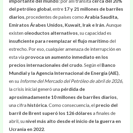
importante del mundo
: por allí transita
cerca del 20%
del petróleo global
, entre
17 y 21 millones de barriles
diarios
, procedentes de países como
Arabia Saudita,
Emiratos Árabes Unidos, Kuwait, Irak e Irán
. Aunque
existen
oleoductos alternativos
, su capacidad es
insuficiente para reemplazar el flujo marítimo
del
estrecho. Por eso, cualquier amenaza de interrupción en
esta vía
provoca un aumento inmediato en los
precios internacionales del crudo
. Según el
Banco
Mundial y la Agencia Internacional de Energía (AIE)
,
en su
Informe del Mercado del Petróleo de abril de 2026
,
la crisis inicial generó una
pérdida de
aproximadamente 10 millones de barriles diarios
,
una cifra
histórica
. Como consecuencia, el
precio del
barril de Brent superó los 126 dólares
a finales de
abril, su
nivel más alto desde el inicio de la guerra en
Ucrania en 2022
.