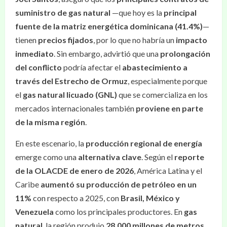
suministro de gas natural
—que hoy es la
principal
fuente de la matriz energética dominicana (41.4%)
—
tienen
precios fijados
, por lo que no habría un
impacto
inmediato
. Sin embargo, advirtió que una
prolongación
del conflicto
podría afectar el
abastecimiento a
través del Estrecho de Ormuz
, especialmente porque
el
gas natural licuado (GNL)
que se comercializa en los
mercados internacionales también
proviene en parte
de la misma región
.
En este escenario, la
producción regional de energía
emerge como una
alternativa clave
. Según el
reporte
de la OLACDE de enero de 2026
, América Latina y el
Caribe
aumentó su producción de petróleo en un
11%
con respecto a 2025, con
Brasil, México y
Venezuela
como los principales productores. En
gas
natural
, la región produjo
28,000 millones de metros