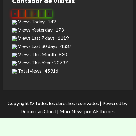
Contador de Visitas
0
3
0
8
4
1
Views Today : 142
Views Yesterday : 173
Views Last 7 days : 1119
Views Last 30 days : 4337
Views This Month : 830
Views This Year : 22737
Total views : 45916
Copyright © Todos los derechos reservados | Powered by:
Dominican Cloud
|
MoreNews
por AF themes.