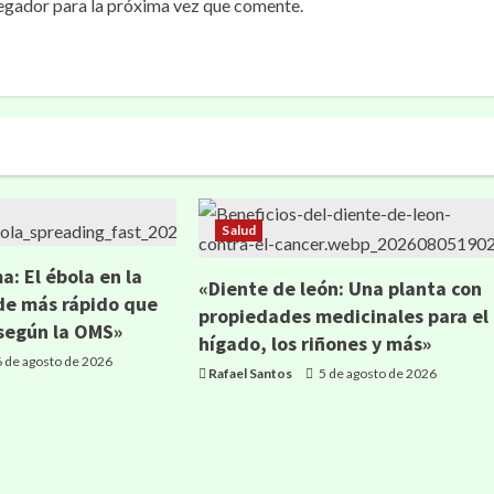
egador para la próxima vez que comente.
Salud
: El ébola en la
«Diente de león: Una planta con
de más rápido que
propiedades medicinales para el
 según la OMS»
hígado, los riñones y más»
 de agosto de 2026
Rafael Santos
5 de agosto de 2026