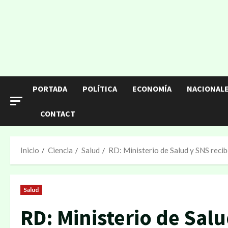
Saltar
al
contenido
PORTADA
POLÍTICA
ECONOMÍA
NACIONAL
CONTACT
Inicio
Ciencia
Salud
RD: Ministerio de Salud y SNS rec
Salud
RD: Ministerio de Sal