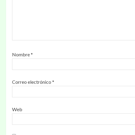
e
e
n
t
r
Nombre
*
a
d
Correo electrónico
*
a
s
Web