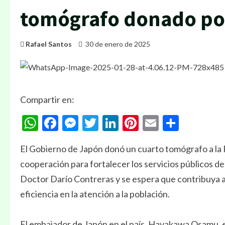
tomógrafo donado por
Rafael Santos
30 de enero de 2025
Compartir en:
WhatsApp
Facebook
Messenger
Twitter
LinkedIn
Pinterest
Email
Compa
El Gobierno de Japón donó un cuarto tomógrafo a la
cooperación para fortalecer los servicios públicos d
Doctor Darío Contreras y se espera que contribuya a m
eficiencia en la atención a la población.
El embajador de Japón en el país, Hayakawa Osamu, e