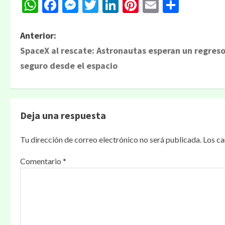
WhatsApp
Facebook
Messenger
Twitter
LinkedIn
Pinterest
Email
Compa
N
Anterior:
SpaceX al rescate: Astronautas esperan un regres
a
seguro desde el espacio
v
e
g
Deja una respuesta
a
Tu dirección de correo electrónico no será publicada.
Los c
c
Comentario
*
i
ó
n
d