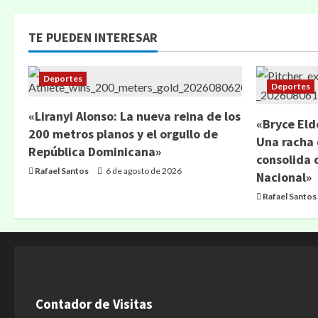
TE PUEDEN INTERESAR
Deportes
Deportes
«Liranyi Alonso: La nueva reina de los
«Bryce Eld
200 metros planos y el orgullo de
Una racha 
República Dominicana»
consolida 
Rafael Santos
6 de agosto de 2026
Nacional»
Rafael Santos
Contador de Visitas