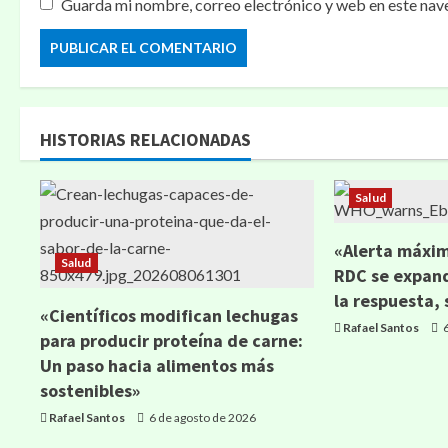
Guarda mi nombre, correo electrónico y web en este nav
HISTORIAS RELACIONADAS
Salud
«Alerta máxima
Salud
RDC se expan
la respuesta,
«Científicos modifican lechugas
Rafael Santos
6
para producir proteína de carne:
Un paso hacia alimentos más
sostenibles»
Rafael Santos
6 de agosto de 2026