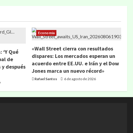
Economía
«Wall Street cierra con resultados
: ‘Y Qué
dispares: Los mercados esperan un
bal de
acuerdo entre EE.UU. e Irán y el Dow
s y después
Jones marca un nuevo récord»
Rafael Santos
6 de agosto de 2026
6