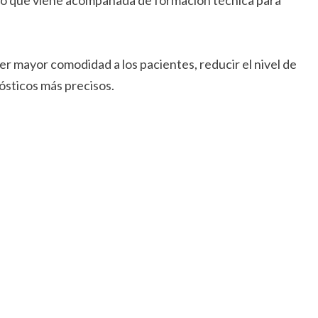
có que viene acompañada de formación técnica para
r mayor comodidad a los pacientes, reducir el nivel de
ósticos más precisos.