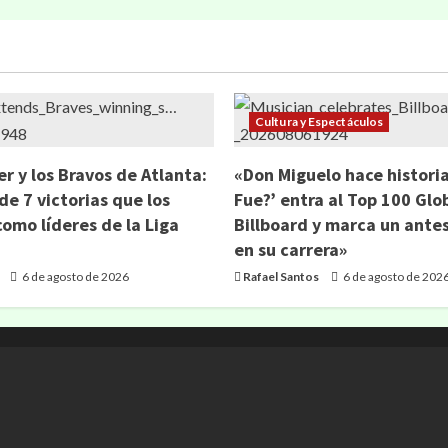
Cultura y Espectáculos
er y los Bravos de Atlanta:
«Don Miguelo hace historia
de 7 victorias que los
Fue?’ entra al Top 100 Glo
como líderes de la Liga
Billboard y marca un ante
en su carrera»
6 de agosto de 2026
Rafael Santos
6 de agosto de 202