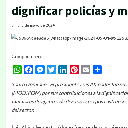
dignificar policías y m
5 de mayo de 2024
Compartir en:
WhatsApp
Facebook
Messenger
Twitter
LinkedIn
Pinterest
Email
Compa
Santo Domingo.- El presidente Luis Abinader fue rec
(MODIPOM) por sus contribuciones a la dignificación d
familiares de agentes de diversos cuerpos castrenses
del sector.
Luis Abinader destacó los esfuerzos de su gobierno po