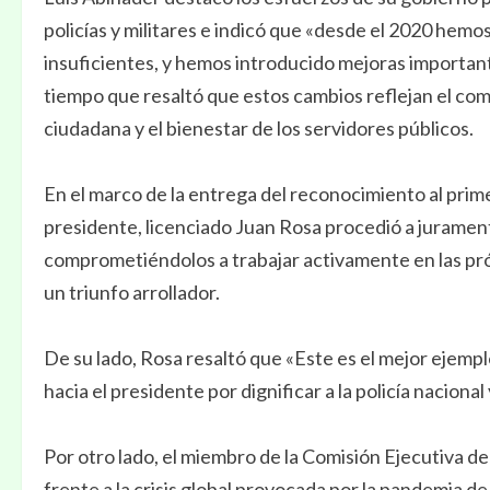
policías y militares e indicó que «desde el 2020 hemo
insuficientes, y hemos introducido mejoras important
tiempo que resaltó que estos cambios reflejan el com
ciudadana y el bienestar de los servidores públicos.
En el marco de la entrega del reconocimiento al prime
presidente, licenciado Juan Rosa procedió a juramenta
comprometiéndolos a trabajar activamente en las pr
un triunfo arrollador.
De su lado, Rosa resaltó que «Este es el mejor ejemp
hacia el presidente por dignificar a la policía nacional
Por otro lado, el miembro de la Comisión Ejecutiva d
frente a la crisis global provocada por la pandemia 