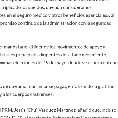
s triplicado los sueldos, que aún consideramos
es en el seguro médico y otros beneficios esenciales», al
promiso continuo de la administración con la seguridad
r mandatario, el líder de los movimientos de apoyo al
r a los principales dirigentes del citado movimiento,
óximas elecciones del 19 de mayo, donde se espera obtene
lo de que amor con amor se paga», enfatizando la gratitud
 y a los cuerpos castrenses.
el PRM, Jesús (Chú) Vásquez Martínez, añadió que, incluso
de COVID-19, el presidente Abinader logró incrementar el