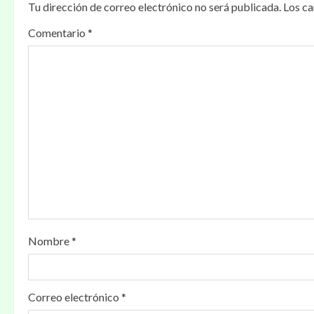
Tu dirección de correo electrónico no será publicada.
Los c
a
Comentario
*
c
i
ó
n
d
e
e
Nombre
*
n
t
Correo electrónico
*
r