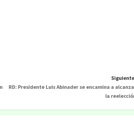
rtir
Siguiente
en
RD: Presidente Luis Abinader se encamina a alcanza
la reelecció