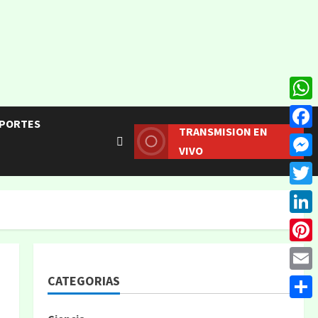
What
PORTES
TRANSMISION EN
Face
VIVO
Mess
Twitt
Linke
Pinte
CATEGORIAS
Email
Compa