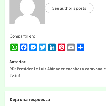
See author's posts
Compartir en:
WhatsApp
Facebook
Messenger
Twitter
LinkedIn
Pinterest
Email
Compa
N
Anterior:
RD: Presidente Luis Abinader encabeza caravana 
a
Cotuí
v
e
Deja una respuesta
g