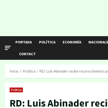
Saltar
al
contenido
PORTADA
POLÍTICA
ECONOMÍA
NACIONAL
CONTACT
Inicio
Política
RD: Luis Abinader recibe reconocimiento por
Política
RD: Luis Abinader rec