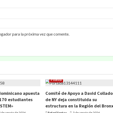
egador para la próxima vez que comente.
Política
dominicano apuesta
Comité de Apoyo a David Collado
 170 estudiantes
de NY deja constituida su
 STEM»
estructura en la Región del Bron
 de agosto de 2026
Rafael Santos
3 de agosto de 2026