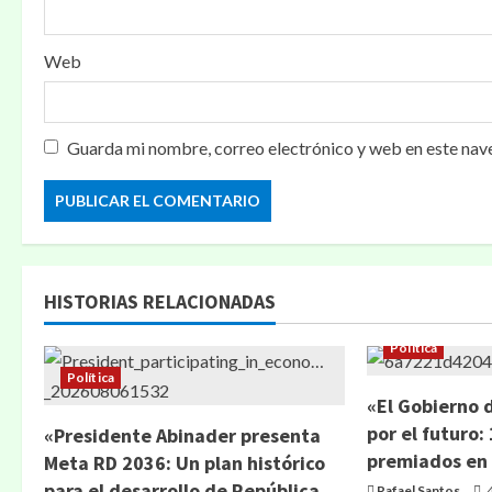
a
Web
d
a
Guarda mi nombre, correo electrónico y web en este nav
s
HISTORIAS RELACIONADAS
Política
Política
«El Gobierno 
por el futuro:
«Presidente Abinader presenta
premiados en
Meta RD 2036: Un plan histórico
para el desarrollo de República
Rafael Santos
4