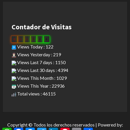
Contador de Visitas
0
3
0
9
8
8
Views Today : 122
Views Yesterday : 219
Views Last 7 days : 1150
Views Last 30 days : 4394
Views This Month : 1029
Views This Year : 22936
Total views : 46115
Copyright © Todos los derechos reservados | Powered by:
WhatsApp
Facebook
Messenger
Twitter
LinkedIn
Pinterest
Email
Compartir