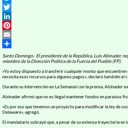
Messenger
Twitter
LinkedIn
Pinterest
Email
Compartir
Santo Domingo.- El presidente de la República, Luis Abinader, ne
miembro de la Dirección Política de la Fuerza del Pueblo (FP).
«Yo estoy dispuesto a transferir cualquier monto que encuentren e
necesita esos recursos para algunos pagos», declaró también el
Durante su intervención en La Semanal con la prensa, Abinader exp
Abinader afirmó que no es ilegal mantener fondos en paraísos fisca
«Es por eso que tenemos un proyecto para modificar la ley de so
Delaware», agregó.
El mandatario subrayó que, a pesar de su extensa trayectoria en la 