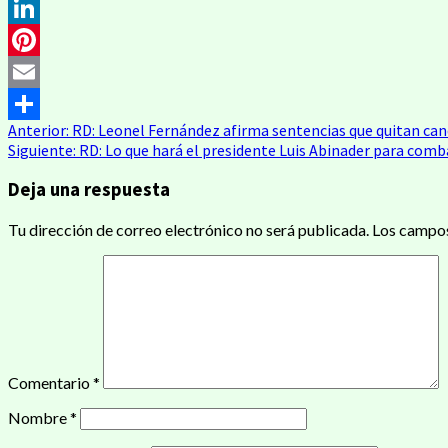
Twitter
LinkedIn
Pinterest
Email
Navegación
Anterior:
RD: Leonel Fernández afirma sentencias que quitan cand
Compartir
Siguiente:
RD: Lo que hará el presidente Luis Abinader para comb
de
Deja una respuesta
entradas
Tu dirección de correo electrónico no será publicada.
Los campos
Comentario
*
Nombre
*