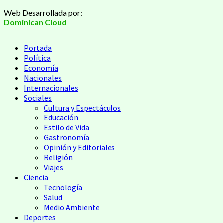
Saltar
Web Desarrollada por:
al
Dominican Cloud
contenido
Menú
Portada
principal
Política
Economía
Nacionales
Internacionales
Sociales
Cultura y Espectáculos
Educación
Estilo de Vida
Gastronomía
Opinión y Editoriales
Religión
Viajes
Ciencia
Tecnología
Salud
Medio Ambiente
Deportes