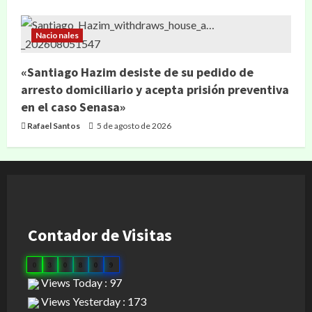
Nacionales
«Santiago Hazim desiste de su pedido de
arresto domiciliario y acepta prisión preventiva
en el caso Senasa»
Rafael Santos
5 de agosto de 2026
Contador de Visitas
0
3
0
8
0
9
Views Today : 97
Views Yesterday : 173